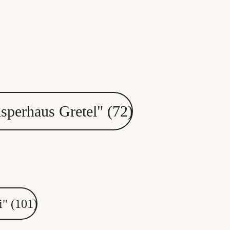
sperhaus Gretel" (72)
i" (101)