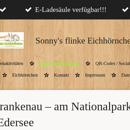
E-Ladesäule verfügbar!!!
Sonny's flinke Eichhörnch
eitaktivitäten
Feriendorf Frankenau
QR-Codes / Social
Eichhörnchen
Kontakt
Impressum
Date
Frankenau – am Nationalpar
Edersee