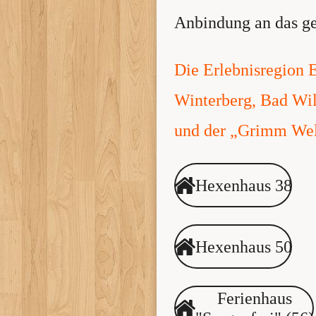
Anbindung an das ge
Die Erlebnisregion 
Winterberg, Bad Wil
und der „Grimm Wel
Hexenhaus 38
Hexenhaus 50
Ferienhaus