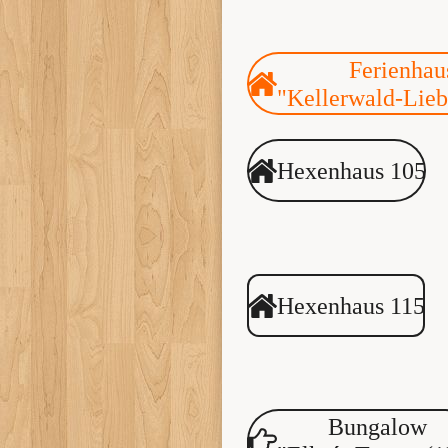
Ferienhau
"Kellerwald-Lieb
Hexenhaus 105
Hexenhaus 115
Bungalow