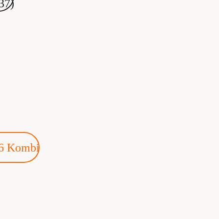
37)
26 Kombi