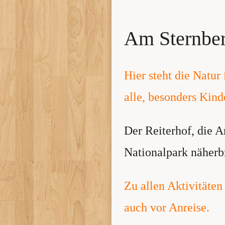
Am Sternber
Hier steht die Natur
alle, besonders Kind
Der Reiterhof, die A
Nationalpark näherb
Zu allen Aktivitäten
auch vor Anreise.