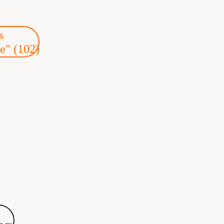
s
e" (102)